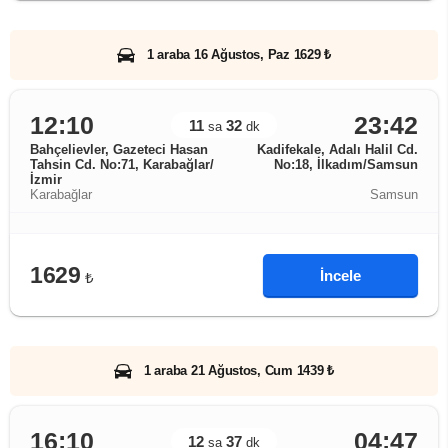
1 araba 16 Ağustos, Paz 1629 ₺
12:10
23:42
11
32
sa
dk
Bahçelievler, Gazeteci Hasan
Kadifekale, Adalı Halil Cd.
Tahsin Cd. No:71, Karabağlar/
No:18, İlkadım/Samsun
İzmir
Karabağlar
Samsun
1629
İncele
₺
1 araba 21 Ağustos, Cum 1439 ₺
16:10
04:47
12
37
sa
dk