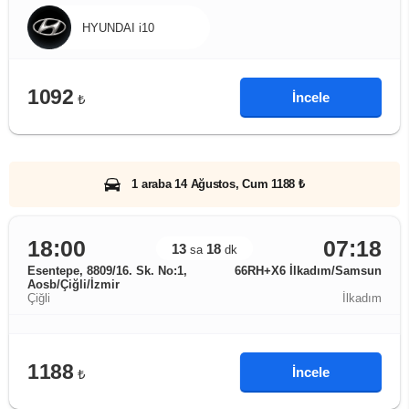
HYUNDAI i10
1092
İncele
₺
1 araba 14 Ağustos, Cum 1188 ₺
18:00
07:18
13
18
sa
dk
Esentepe, 8809/16. Sk. No:1,
66RH+X6 İlkadım/Samsun
Aosb/Çiğli/İzmir
Çiğli
İlkadım
1188
İncele
₺