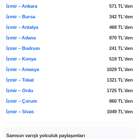
İzmir – Ankara
571
TL
'den
İzmir – Bursa
342
TL
'den
İzmir – Antalya
468
TL
'den
İzmir – Adana
870
TL
'den
İzmir – Bodrum
241
TL
'den
İzmir – Konya
519
TL
'den
İzmir – Amasya
1029
TL
'den
İzmir – Tokat
1321
TL
'den
İzmir – Ordu
1725
TL
'den
İzmir – Çorum
860
TL
'den
İzmir – Sivas
1049
TL
'den
Samsun varışlı yolculuk paylaşımları