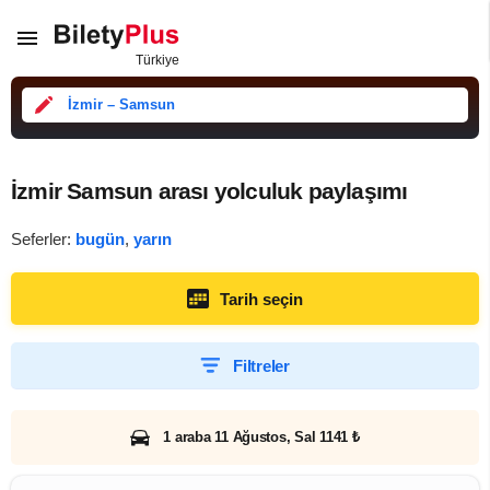
İzmir – Samsun
İzmir Samsun arası yolculuk paylaşımı
Seferler:
bugün
,
yarın
Tarih seçin
Filtreler
1 araba 11 Ağustos, Sal 1141 ₺