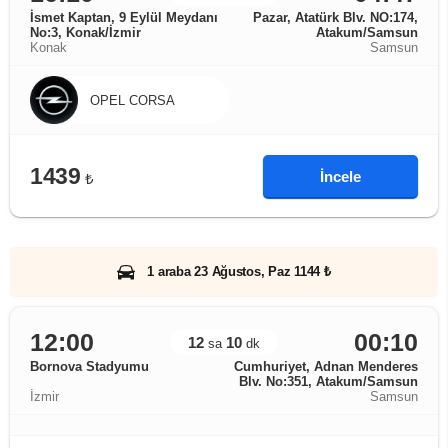
İsmet Kaptan, 9 Eylül Meydanı
Pazar, Atatürk Blv. NO:174,
No:3, Konak/İzmir
Atakum/Samsun
Konak
Samsun
OPEL CORSA
1439
İncele
₺
1 araba 23 Ağustos, Paz 1144 ₺
12:00
00:10
12
10
sa
dk
Bornova Stadyumu
Cumhuriyet, Adnan Menderes
Blv. No:351, Atakum/Samsun
İzmir
Samsun