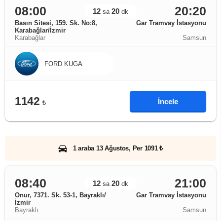
08:00
20:20
12
20
sa
dk
Basın Sitesi, 159. Sk. No:8,
Gar Tramvay İstasyonu
Karabağlar/İzmir
Karabağlar
Samsun
FORD KUGA
1142
İncele
₺
1 araba 13 Ağustos, Per 1091 ₺
08:40
21:00
12
20
sa
dk
Onur, 7371. Sk. 53-1, Bayraklı/
Gar Tramvay İstasyonu
İzmir
Bayraklı
Samsun