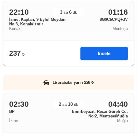
22:10
01:16
3
6
sa
dk
İsmet Kaptan, 9 Eylül Meydanı
8G9C6CPQ+3V
No:3, Konak/İzmir
Konak
Menteşe
237
İncele
₺
16 arabalar yarın 228 ₺
02:30
04:40
2
10
sa
dk
BP
Emirbeyazıt, Recai Güreli Cd.
No:2, Menteşe/Muğla
İzmir
Muğla