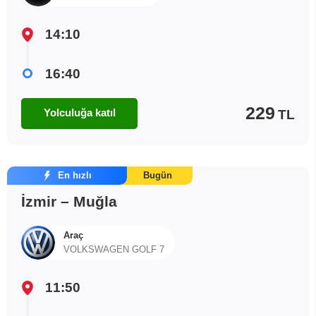
14:10
16:40
229
Yolculuğa katıl
TL
En hızlı
Bugün
İzmir – Muğla
Araç
VOLKSWAGEN GOLF 7
11:50