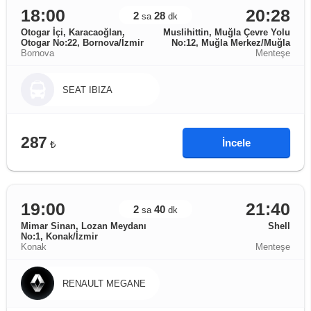
18:00
20:28
2
28
sa
dk
Otogar İçi, Karacaoğlan,
Muslihittin, Muğla Çevre Yolu
Otogar No:22, Bornova/İzmir
No:12, Muğla Merkez/Muğla
Bornova
Menteşe
SEAT IBIZA
287
İncele
₺
19:00
21:40
2
40
sa
dk
Mimar Sinan, Lozan Meydanı
Shell
No:1, Konak/İzmir
Konak
Menteşe
RENAULT MEGANE