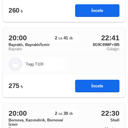
260
İncele
₺
20:00
22:41
2
41
sa
dk
Bayraklı, Bayraklı/İzmir
8G9C49MF+W6
Bayraklı
Gülağzı
Togg T10X
275
İncele
₺
20:00
22:30
2
30
sa
dk
Bornova, Kazımdirik, Bornova/
Shell
İzmir