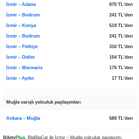
İzmir – Adana
870
TL
'den
İzmir – Bodrum
241
TL
'den
İzmir – Konya
519
TL
'den
İzmir – Bodrum
241
TL
'den
İzmir – Fethiye
310
TL
'den
İzmir – Didim
154
TL
'den
İzmir – Marmaris
175
TL
'den
İzmir – Aydın
17
TL
'den
Muğla varışlı yolculuk paylaşımları
Ankara – Muğla
589
TL
'den
Bilety
Plus
, BlaBlaCar ile İzmir – Muğla yolculuk paylaşımı