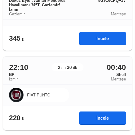
Dokuz Eylül, Adnan Menderes
8G9C6CPQ+3V
Havalimanı 345T, Gaziemir/
İzmir
Gaziemir
Menteşe
345
İncele
₺
22:10
00:40
2
30
sa
dk
BP
Shell
İzmir
Menteşe
FIAT PUNTO
220
İncele
₺