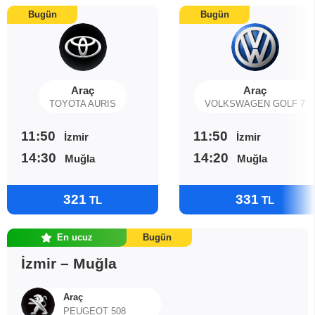
Bugün
Bugün
Araç
Araç
TOYOTA AURIS
VOLKSWAGEN GOLF 7
11:50
11:50
İzmir
İzmir
14:30
14:20
Muğla
Muğla
321
331
TL
TL
En ucuz
Bugün
İzmir – Muğla
Araç
PEUGEOT 508