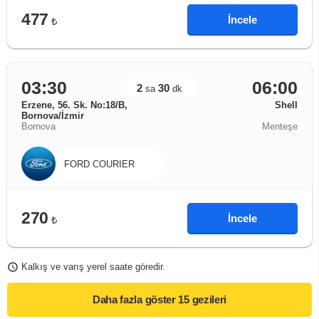
477
İncele
₺
03:30
06:00
2
30
sa
dk
Erzene, 56. Sk. No:18/B,
Shell
Bornova/İzmir
Bornova
Menteşe
FORD COURIER
270
İncele
₺
Kalkış ve varış yerel saate göredir.
Daha fazla göster
15 gezileri