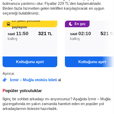
bulmanıza yardımcı olur. Fiyatlar
229
TL
'den başlamaktadır.
Birden fazla hizmetten gelen teklifleri karşılaştırarak en uygun
seçeneği bulabilirsiniz.
En yakın yolculuk
En geç
paylaşımı
11:50
321
02:10
521
saat
TL
saat
T
kalkış
kalkış
Koltuğunu ayırt
Koltuğunu ayırt
Ayrıca:
İzmir – Muğla otobüs bileti
al
Popüler yolculuklar
İlginç bir sohbet arkadaşı mı arıyorsunuz? Aşağıda İzmir – Muğla
güzergahında en yakın zamanda hareket eden en popüler yol
arkadaşlarının listesini hazırladık.