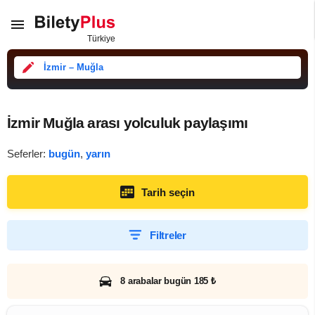
İzmir – Muğla
İzmir Muğla arası yolculuk paylaşımı
Seferler:
bugün
,
yarın
Tarih seçin
Filtreler
8 arabalar bugün 185 ₺