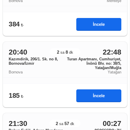
Bornova
Menteşe
384
İncele
₺
20:40
22:48
2
8
sa
dk
Kazımdirik, 206/1. Sk. no 8,
Turan Apartmanı, Cumhuriyet,
Bornova/İzmir
İnönü Blv. no: 38/5,
Yatağan/Muğla
Bornova
Yatağan
185
İncele
₺
21:30
00:27
2
57
sa
dk