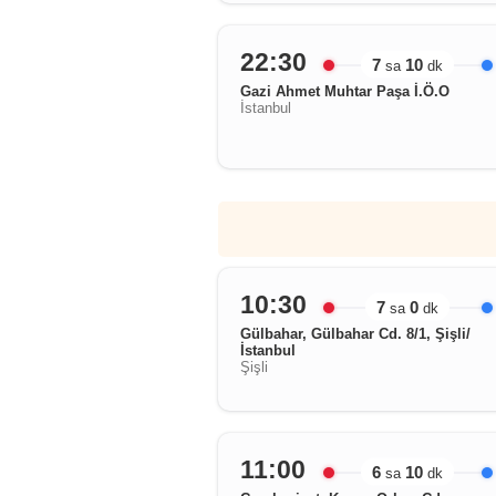
22:30
7
10
sa
dk
Gazi Ahmet Muhtar Paşa İ.Ö.O
İstanbul
10:30
7
0
sa
dk
Gülbahar, Gülbahar Cd. 8/1, Şişli/
İstanbul
Şişli
11:00
6
10
sa
dk