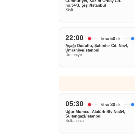
Cumhuriyet, Kazım Orbay Cd.
no:54/3, Şişli/İstanbul
Şişli
22:00
5
50
sa
dk
Aşağı Dudullu, Şahinler Cd. No:4,
Ümraniye/İstanbul
Ümraniye
05:30
6
30
sa
dk
Uğur Mumcu, Atatürk Blv No:54,
Sultangazi/İstanbul
Sultangazi