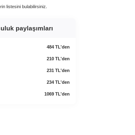
 listesini bulabilirsiniz.
lculuk paylaşımları
484
TL
'den
210
TL
'den
231
TL
'den
234
TL
'den
1069
TL
'den