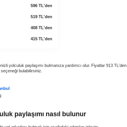
596
TL
'den
519
TL
'den
408
TL
'den
415
TL
'den
enizli yolculuk paylaşımı bulmanıza yardımcı olur. Fiyatlar
913
TL
'den
 seçeneği bulabilirsiniz.
tanbul
l
culuk paylaşımı nasıl bulunur
de yol arkadaşı bulmak için aşağıdaki adımları izleyin: