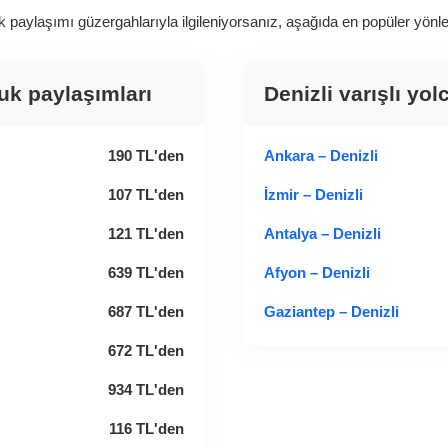
k paylaşımı güzergahlarıyla ilgileniyorsanız, aşağıda en popüler yönlerin
luk paylaşımları
Denizli varışlı yo
190
TL
'den
Ankara – Denizli
107
TL
'den
İzmir – Denizli
121
TL
'den
Antalya – Denizli
639
TL
'den
Afyon – Denizli
687
TL
'den
Gaziantep – Denizli
672
TL
'den
934
TL
'den
116
TL
'den