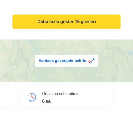
Daha fazla göster
15 gezileri
Haritada güzergahı belirle
Ortalama sefer süresi
6
sa