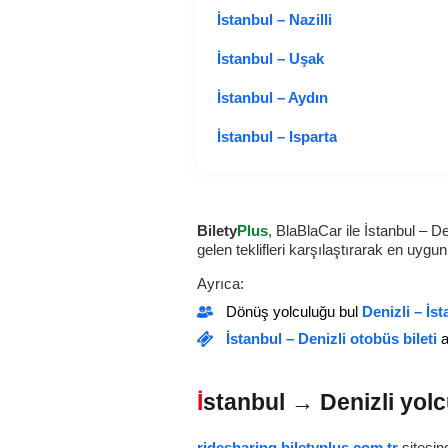
İstanbul – Nazilli
İstanbul – Uşak
İstanbul – Aydın
İstanbul – Isparta
Bilety
Plus
, BlaBlaCar ile İstanbul – D
gelen teklifleri karşılaştırarak en uygun
Ayrıca:
Dönüş yolculuğu bul
Denizli – İs
İstanbul – Denizli otobüs bileti
a
İstanbul → Denizli yol
ridesharing.biletyplus.com.tr
sitesin