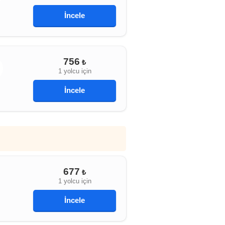
İncele
756
₺
1 yolcu için
İncele
677
₺
1 yolcu için
İncele