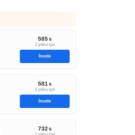
585
₺
1 yolcu için
İncele
581
₺
1 yolcu için
İncele
732
₺
1 yolcu için