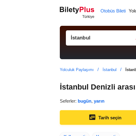
Otobüs Bileti
Yol
Yolculuk Paylaşımı
İstanbul
İstan
İstanbul Denizli aras
Seferler:
bugün
,
yarın
Tarih seçin