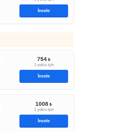
İncele
754
₺
1 yolcu için
İncele
1008
₺
1 yolcu için
İncele