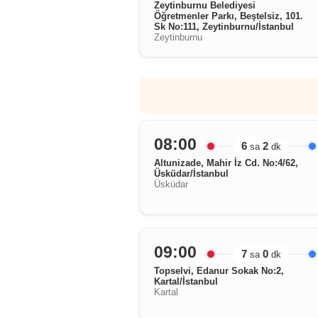
Zeytinburnu Belediyesi
Öğretmenler Parkı, Beştelsiz, 101.
Sk No:111, Zeytinburnu/İstanbul
Zeytinburnu
08:00
6
2
sa
dk
Altunizade, Mahir İz Cd. No:4/62,
Üsküdar/İstanbul
Üsküdar
09:00
7
0
sa
dk
Topselvi, Edanur Sokak No:2,
Kartal/İstanbul
Kartal