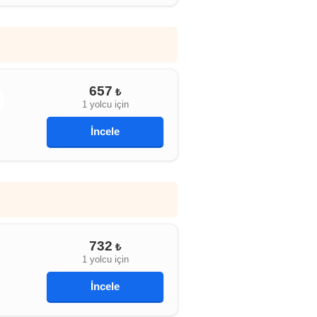
657
₺
1 yolcu için
İncele
732
₺
1 yolcu için
İncele