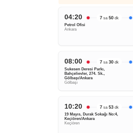
04:20
7
50
sa
dk
Petrol Ofisi
Ankara
08:00
7
30
sa
dk
Sukesen Deresi Parkı,
Bahçelievler, 274. Sk.,
Gölbaşı/Ankara
Gölbaşı
10:20
7
53
sa
dk
19 Mayıs, Durak Sokağı No:4,
Keçiören/Ankara
Keçiören