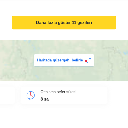
Daha fazla göster
11 gezileri
Haritada güzergahı belirle
Ortalama sefer süresi
8
sa