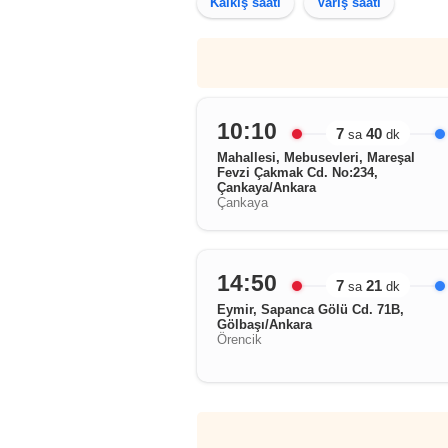
Kalkış saati
Varış saati
10:10
7
40
sa
dk
Mahallesi, Mebusevleri, Mareşal
Fevzi Çakmak Cd. No:234,
Çankaya/Ankara
Çankaya
14:50
7
21
sa
dk
Eymir, Sapanca Gölü Cd. 71B,
Gölbaşı/Ankara
Örencik