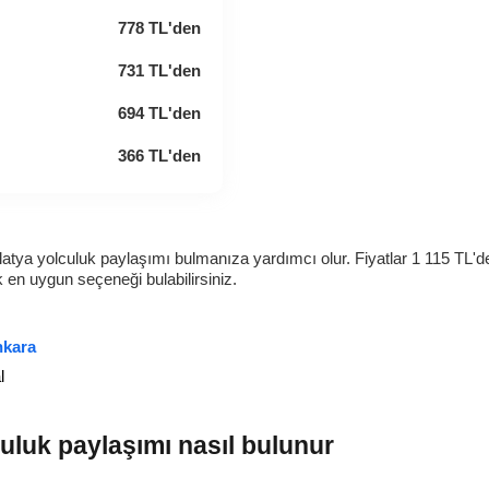
778
TL
'den
731
TL
'den
694
TL
'den
366
TL
'den
latya yolculuk paylaşımı bulmanıza yardımcı olur. Fiyatlar
1 115
TL
'd
ak en uygun seçeneği bulabilirsiniz.
nkara
l
uluk paylaşımı nasıl bulunur