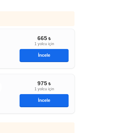
665
₺
1 yolcu için
İncele
975
₺
1 yolcu için
İncele