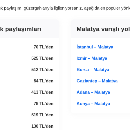
paylaşımı güzergahlarıyla ilgileniyorsanız, aşağıda en popüler yönlerin
uk paylaşımları
Malatya varışlı yo
70
TL
'den
İstanbul – Malatya
525
TL
'den
İzmir – Malatya
512
TL
'den
Bursa – Malatya
84
TL
'den
Gaziantep – Malatya
413
TL
'den
Adana – Malatya
78
TL
'den
Konya – Malatya
519
TL
'den
130
TL
'den