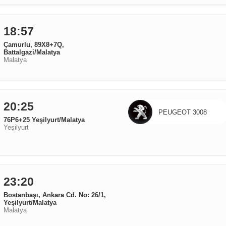
18:57
Çamurlu, 89X8+7Q,
Battalgazi/Malatya
Malatya
20:25
PEUGEOT 3008
76P6+25 Yeşilyurt/Malatya
Yeşilyurt
23:20
Bostanbaşı, Ankara Cd. No: 26/1,
Yeşilyurt/Malatya
Malatya