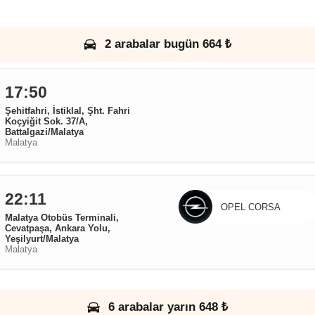
2 arabalar bugün 664 ₺
17:50
Şehitfahri, İstiklal, Şht. Fahri
Koçyiğit Sok. 37/A,
Battalgazi/Malatya
Malatya
22:11
OPEL CORSA
Malatya Otobüs Terminali,
Cevatpaşa, Ankara Yolu,
Yeşilyurt/Malatya
Malatya
6 arabalar yarın 648 ₺