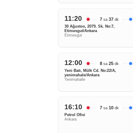
11:20
7
37
sa
dk
30 Ağustos, 2079. Sk. No:7,
Etimesgut/Ankara
Etimesgut
12:00
8
25
sa
dk
Yeni Batı, Mülk Cd. No:22/A,
yenimahale/Ankara
Yenimahalle
16:10
7
10
sa
dk
Petrol Ofisi
Ankara