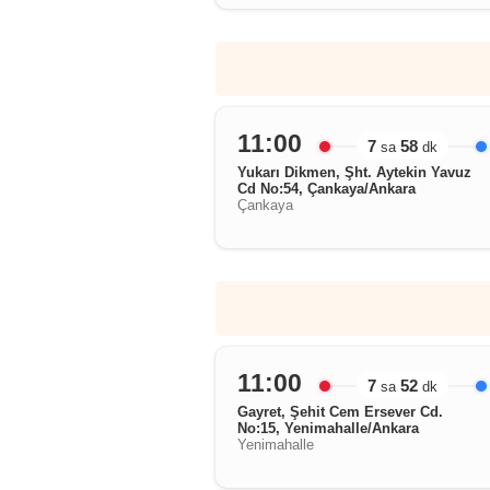
11:00
7
58
sa
dk
Yukarı Dikmen, Şht. Aytekin Yavuz
Cd No:54, Çankaya/Ankara
Çankaya
11:00
7
52
sa
dk
Gayret, Şehit Cem Ersever Cd.
No:15, Yenimahalle/Ankara
Yenimahalle