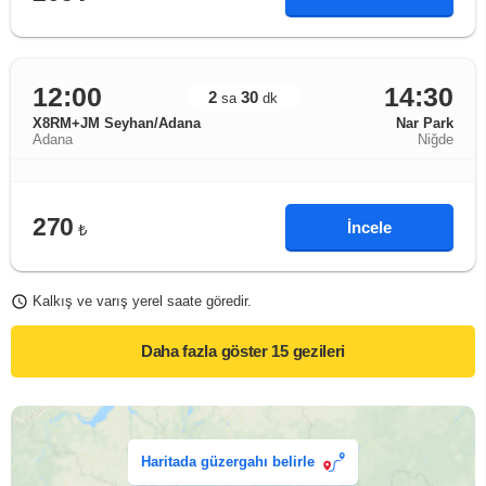
12:00
14:30
2
30
sa
dk
X8RM+JM Seyhan/Adana
Nar Park
Adana
Niğde
270
İncele
₺
Kalkış ve varış yerel saate göredir.
Daha fazla göster
15 gezileri
Haritada güzergahı belirle