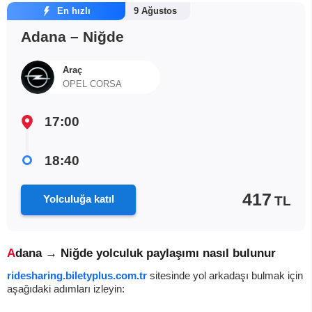
En hızlı
9 Ağustos
Adana – Niğde
Araç
OPEL CORSA
17:00
18:40
417
Yolculuğa katıl
TL
Adana → Niğde yolculuk paylaşımı nasıl bulunur
ridesharing.biletyplus.com.tr
sitesinde yol arkadaşı bulmak için
aşağıdaki adımları izleyin: