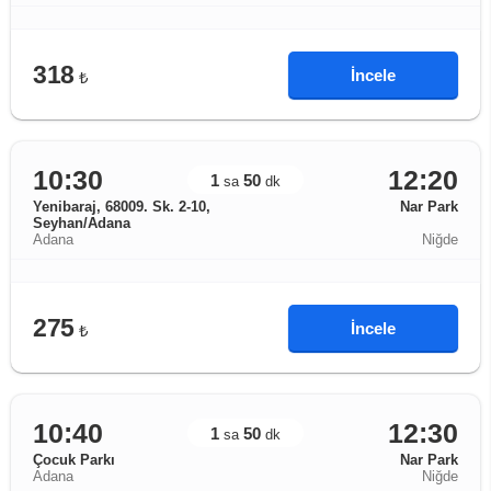
318
İncele
₺
10:30
12:20
1
50
sa
dk
Yenibaraj, 68009. Sk. 2-10,
Nar Park
Seyhan/Adana
Adana
Niğde
275
İncele
₺
10:40
12:30
1
50
sa
dk
Çocuk Parkı
Nar Park
Adana
Niğde