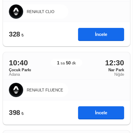
RENAULT CLIO
328
İncele
₺
10:40
12:30
1
50
sa
dk
Çocuk Parkı
Nar Park
Adana
Niğde
RENAULT FLUENCE
398
İncele
₺