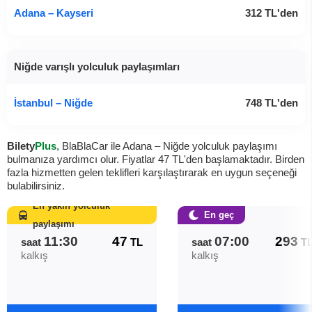
Adana – Kayseri
312
TL
'den
Niğde varışlı yolculuk paylaşımları
İstanbul – Niğde
748
TL
'den
Bilety
Plus
, BlaBlaCar ile Adana – Niğde yolculuk paylaşımı
bulmanıza yardımcı olur. Fiyatlar
47
TL
'den başlamaktadır. Birden
fazla hizmetten gelen teklifleri karşılaştırarak en uygun seçeneği
bulabilirsiniz.
En yakın yolculuk
En geç
paylaşımı
11:30
47
07:00
293
saat
TL
saat
T
kalkış
kalkış