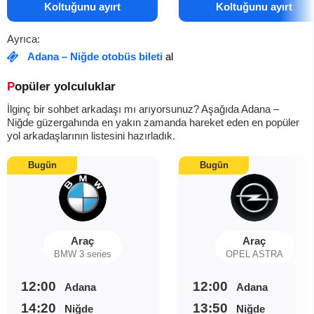
Koltuğunu ayırt
Koltuğunu ayırt
Ayrıca:
Adana – Niğde otobüs bileti
al
Popüler yolculuklar
İlginç bir sohbet arkadaşı mı arıyorsunuz? Aşağıda Adana –
Niğde güzergahında en yakın zamanda hareket eden en popüler
yol arkadaşlarının listesini hazırladık.
Bugün
Bugün
Araç
Araç
BMW 3 series
OPEL ASTRA
12:00
12:00
Adana
Adana
14:20
13:50
Niğde
Niğde