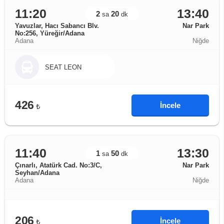
11:20
13:40
2
20
sa
dk
Yavuzlar, Hacı Sabancı Blv.
Nar Park
No:256, Yüreğir/Adana
Adana
Niğde
SEAT LEON
426
İncele
₺
11:40
13:30
1
50
sa
dk
Çınarlı, Atatürk Cad. No:3/C,
Nar Park
Seyhan/Adana
Adana
Niğde
206
İncele
₺