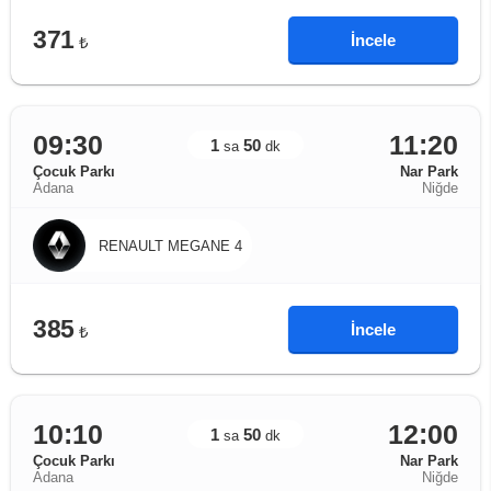
371
İncele
₺
09:30
11:20
1
50
sa
dk
Çocuk Parkı
Nar Park
Adana
Niğde
RENAULT MEGANE 4
385
İncele
₺
10:10
12:00
1
50
sa
dk
Çocuk Parkı
Nar Park
Adana
Niğde