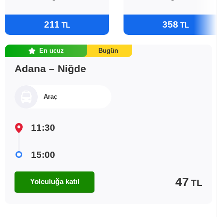
211
358
TL
TL
En ucuz
Bugün
Adana – Niğde
Araç
11:30
15:00
47
Yolculuğa katıl
TL