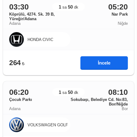
03:30
05:20
1
50
sa
dk
Köprülü, 4274. Sk. 39 B,
Nar Park
Yüreğir/Adana
Adana
Niğde
HONDA CIVIC
264
İncele
₺
06:20
08:10
1
50
sa
dk
Çocuk Parkı
Sokubaşı, Belediye Cd. No:83,
Bor/Niğde
Adana
Bor
VOLKSWAGEN GOLF