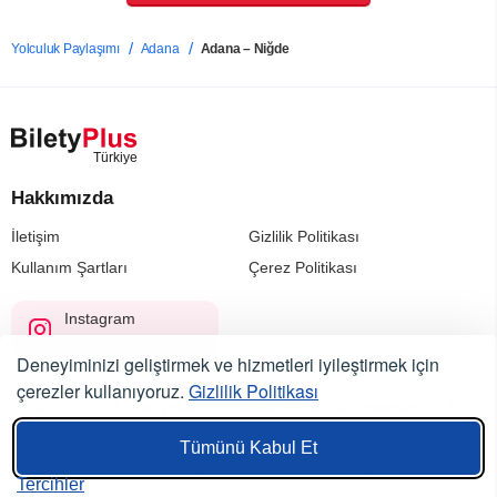
Yolculuk Paylaşımı
Adana
Adana – Niğde
Hakkımızda
İletişim
Gizlilik Politikası
Kullanım Şartları
Çerez Politikası
Instagram
@biletyplus_turkiye
Deneyiminizi geliştirmek ve hizmetleri iyileştirmek için
çerezler kullanıyoruz.
Gizlilik Politikası
© 2023 — 2026, Biletyplus, Innovative Travel Technologies, LLC.
Tüm hakları saklıdır.
Tümünü Kabul Et
Bu siteyi kullanmanız,
kullanıcı sözleşmesi
,
gizlilik politikası
ve
çerez politikası
koşullarının kabul edildiği anlamına gelir.
Tercihler