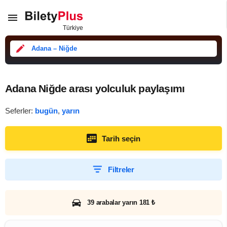
Adana – Niğde
Adana Niğde arası yolculuk paylaşımı
Seferler:
bugün
,
yarın
Tarih seçin
Filtreler
39 arabalar yarın 181 ₺